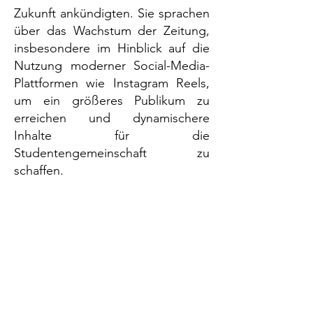
Zukunft ankündigten. Sie sprachen
über das Wachstum der Zeitung,
insbesondere im Hinblick auf die
Nutzung moderner Social-Media-
Plattformen wie Instagram Reels,
um ein größeres Publikum zu
erreichen und dynamischere
Inhalte für die
Studentengemeinschaft zu
schaffen.
Die Gäste erfreuten sich auch an
einer Diskussion, in der
denkwürdige Artikel vorgestellt
wurden, die von dem Trio und
ihren Klassenkameraden aus dem
Deutschunterricht eingereicht
worden waren. Die Launch-Party