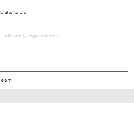
blätterte die
nächste Kurzgeschichte >
Team