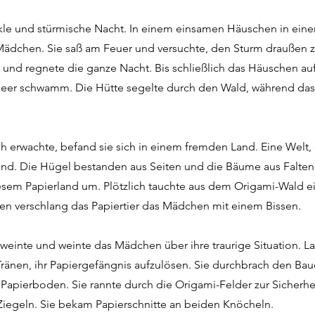
kle und stürmische Nacht. In einem einsamen Häuschen in ein
Mädchen. Sie saß am Feuer und versuchte, den Sturm draußen z
 und regnete die ganze Nacht. Bis schließlich das Häuschen a
eer schwamm. Die Hütte segelte durch den Wald, während da
ich erwachte, befand sie sich in einem fremden Land. Eine Welt, 
and. Die Hügel bestanden aus Seiten und die Bäume aus Falten.
esem Papierland um. Plötzlich tauchte aus dem Origami-Wald ei
en verschlang das Papiertier das Mädchen mit einem Bissen.
weinte und weinte das Mädchen über ihre traurige Situation. 
ränen, ihr Papiergefängnis aufzulösen. Sie durchbrach den Ba
 Papierboden. Sie rannte durch die Origami-Felder zur Sicherhei
iegeln. Sie bekam Papierschnitte an beiden Knöcheln.