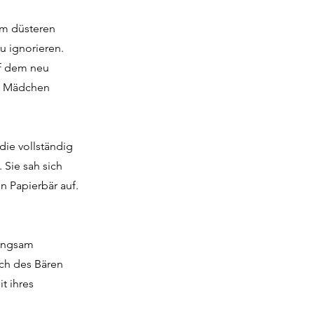
em düsteren
u ignorieren.
uf dem neu
s Mädchen
die vollständig
 Sie sah sich
n Papierbär auf.
Langsam
uch des Bären
t ihres