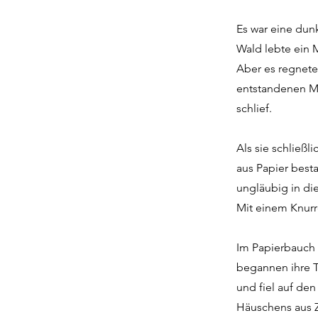
Es war eine dun
Wald lebte ein 
Aber es regnete
entstandenen M
schlief.
Als sie schließl
aus Papier best
ungläubig in di
Mit einem Knurr
Im Papierbauch 
begannen ihre T
und fiel auf den
Häuschens aus Z