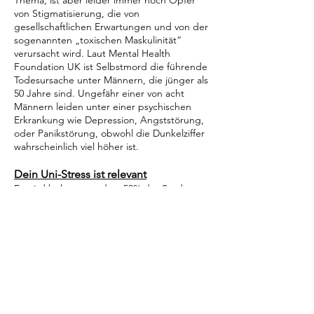
Thema, ist aber leider immer noch Opfer
von Stigmatisierung, die von
gesellschaftlichen Erwartungen und von der
sogenannten „toxischen Maskulinität“
verursacht wird. Laut Mental Health
Foundation UK ist Selbstmord die führende
Todesursache unter Männern, die jünger als
50 Jahre sind. Ungefähr einer von acht
Männern leiden unter einer psychischen
Erkrankung wie Depression, Angststörung,
oder Panikstörung, obwohl die Dunkelziffer
wahrscheinlich viel höher ist.
Dein Uni-Stress ist relevant
Es wird behauptet, dass 50% der Studenten
während ihrer Zeit an der Uni unter
psychischen Problemen leiden. Es ist eine
unsichere Zeit, in der du lernst, nach deinen
eigenen Regeln zu leben. Zu oft werden
seelische Gesundheitsprobleme von
angestauten und ignorierten Emotionen
verursacht. Nur dadurch, dass du über
deine Gefühle nachdenkst und redest, ist
es möglich, sie zu akzeptieren und